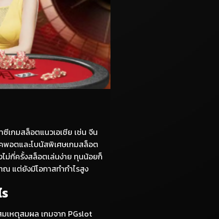
ีเกมสล็อตแนวเอเชีย เช่น จีน
อตแจ็คพอตและโบนัสพิเศษเกมสล็อต
กี่ครั้งสล็อตเล่นง่าย ทุนน้อยก็
มาณ แต่ยังมีโอกาสทำกำไรสูง
ไร
ายสมเหตุสมผล เกมจาก PGslot