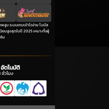
พสูง ระบบเกมเข้าใจง่าย โบนัส
ยมสูงสุดในปี 2025 เหมาะทั้งผู้
ริง