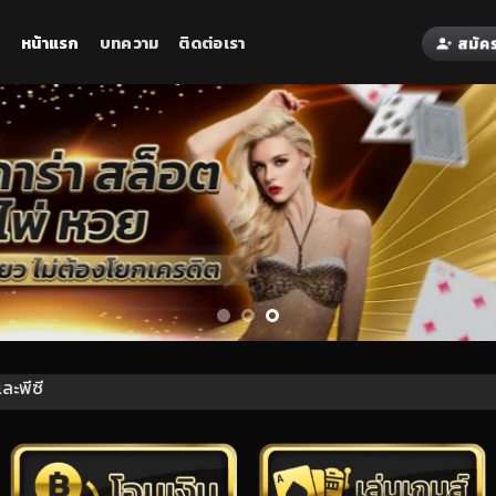
หน้าแรก
บทความ
ติดต่อเรา