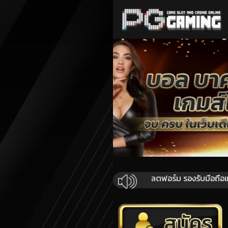
Skip
to
content
ครบ เล่นผ่านเว็บตรงได้ทุกแพลตฟอร์ม รองรับมือถือและพีซี