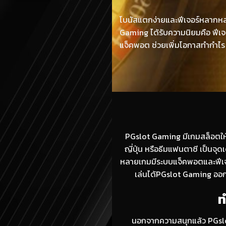
โบนัสแตกง่ายและฟีเจอร์หลากหลา
Gaming ได้รับความนิยมคือ ฟีเจอ
แจ็คพอต ช่วยเพิ่มโอกาสทำกำไร
PGslot Gaming มีเกมสล็อตให
ญี่ปุ่น หรือธีมแฟนตาซี เป็นจุ
หลายเกมมีระบบแจ็คพอตและฟีเจอร์
เล่นได้PGslot Gaming ออกแ
ท
นอกจากความสนุกแล้ว PGslot